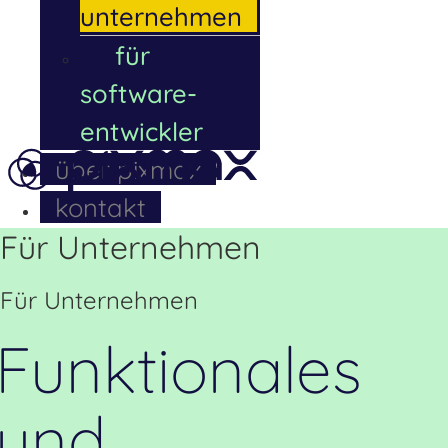
unternehmen
für
software-
entwickler
über pixmax
kontakt
Für Unternehmen
Für Unternehmen
Funktionales
und