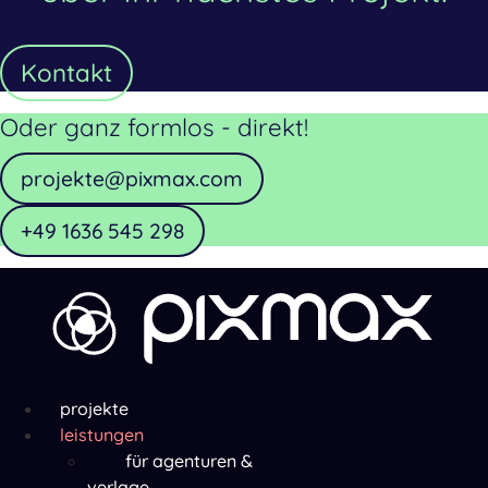
Kontakt
Oder ganz formlos - direkt!
projekte@pixmax.com
+49 1636 545 298
Menü
projekte
leistungen
für agenturen &
verlage