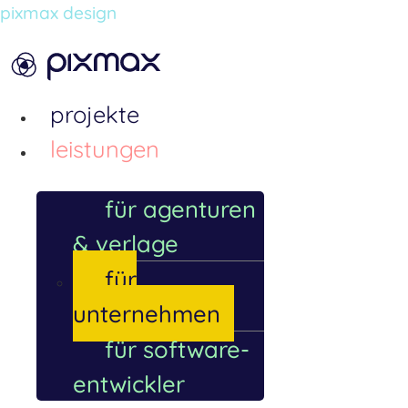
pixmax design
Menü
projekte
leistungen
für agenturen
& verlage
für
unternehmen
für software-
entwickler