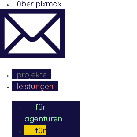
über pixmax
Menü
projekte
leistungen
für
agenturen
für