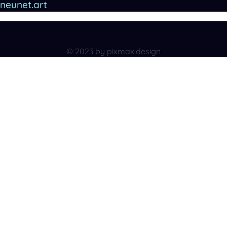
neunet.art
© 2023 by pixmax.design