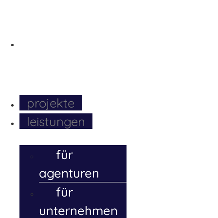
software-
entwickler
über
pixmax
Menü
projekte
leistungen
für
agenturen
für
unternehmen