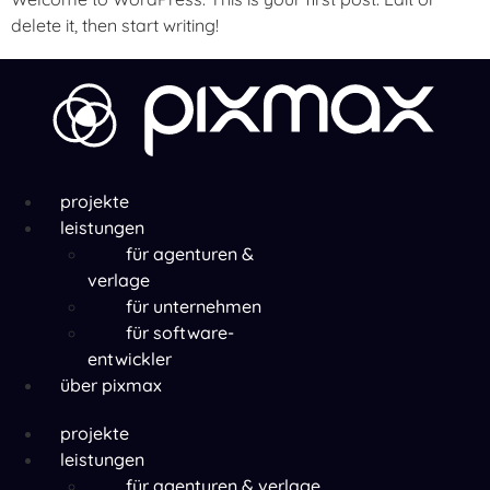
delete it, then start writing!
Menü
projekte
leistungen
für agenturen &
verlage
für unternehmen
für software-
entwickler
über pixmax
Menü
projekte
leistungen
für agenturen & verlage